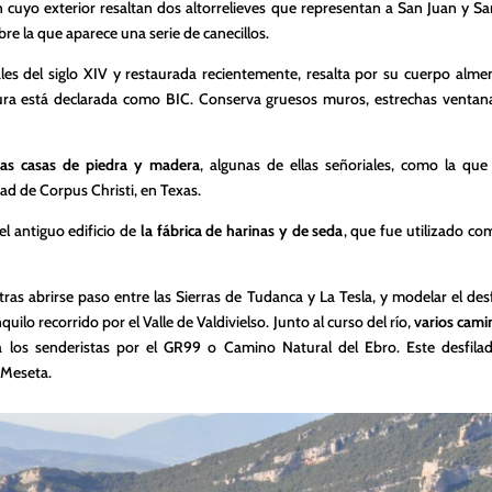
en cuyo exterior resaltan dos altorrelieves que representan a San Juan y S
re la que aparece una serie de canecillos.
nales del siglo XIV y restaurada recientemente, resalta por su cuerpo alme
ltura está declarada como BIC. Conserva gruesos muros, estrechas ventan
as casas de piedra y madera
, algunas de ellas señoriales, como la que
ad de Corpus Christi, en Texas.
 el antiguo edificio de
la fábrica de harinas y de seda
, que fue utilizado co
so; tras abrirse paso entre las Sierras de Tudanca y La Tesla, y modelar el de
lo recorrido por el Valle de Valdivielso. Junto al curso del río,
varios cami
a los senderistas por el GR99 o Camino Natural del Ebro. Este desfila
 Meseta.