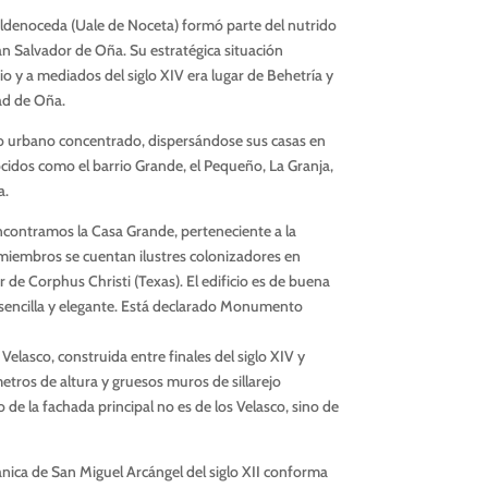
aldenoceda (Uale de Noceta) formó parte del nutrido
n Salvador de Oña. Su estratégica situación
o y a mediados del siglo XIV era lugar de Behetría y
bad de Oña.
o urbano concentrado, dispersándose sus casas en
cidos como el barrio Grande, el Pequeño, La Granja,
a.
ncontramos la Casa Grande, perteneciente a la
 miembros se cuentan ilustres colonizadores en
 de Corphus Christi (Texas). El edificio es de buena
sencilla y elegante. Está declarado Monumento
Velasco, construida entre finales del siglo XIV y
etros de altura y gruesos muros de sillarejo
de la fachada principal no es de los Velasco, sino de
ánica de San Miguel Arcángel del siglo XII conforma