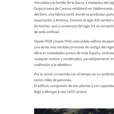
Vinculada a la familia De la Garza, a mediados del si
Guipuzcoana de Caracas estableció en Valdenoceda, en
del Ebro, una fábrica textil, donde se producían paño
exportación a América. Durante el siglo XIX cambió s
de harinas, que a comienzos del siglo XX se convertir
de seda artificial.
Desde 1938 y hasta 1943, este sólido edificio de plant
una de las más terribles prisiones de castigo del régi
Allí eran trasladados presos de toda España, víctimas
cualquier motivo y condenados, paradójicamente, en 
«adhesión a la rebelión».
Por la cárcel, convertida con el tiempo en un autén
varios miles de personas.
El edificio, compuesto de tres plantas y con capaci
llegó a albergar a casi 1.600 presos