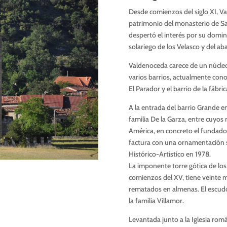
Desde comienzos del siglo XI, V
patrimonio del monasterio de Sa
despertó el interés por su domini
solariego de los Velasco y del a
Valdenoceda carece de un núcle
varios barrios, actualmente cono
El Parador y el barrio de la fábric
A la entrada del barrio Grande e
familia De la Garza, entre cuyos
América, en concreto el fundador
factura con una ornamentación 
Histórico-Artístico en 1978.
La imponente torre gótica de los 
comienzos del XV, tiene veinte m
rematados en almenas. El escudo 
la familia Villamor.
Levantada junto a la Iglesia rom