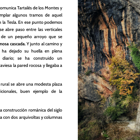
comunica Tartalés de los Montes y
emplar algunos tramos de aquel
 la Tesla. En ese punto podemos
e abre paso entre las verticales
as de un pequeño arroyo que se
mosa cascada.
Y junto al camino y
 ha dejado su huella en plena
r diario; se ha construido un
viesa la pared rocosa y llegaba a
 rural se abre una modesta plaza
icionales, buen ejemplo de la
la construcción románica del siglo
na con dos arquivoltas y columnas