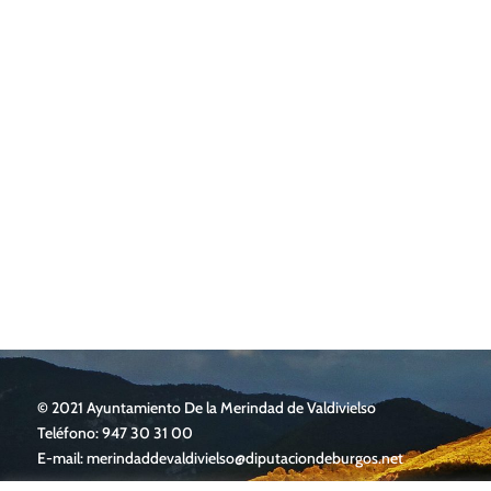
©
2021 Ayuntamiento De la Merindad de Valdivielso
Teléfono: 947 30 31 00
E-mail:
merindaddevaldivielso@diputaciondeburgos.net